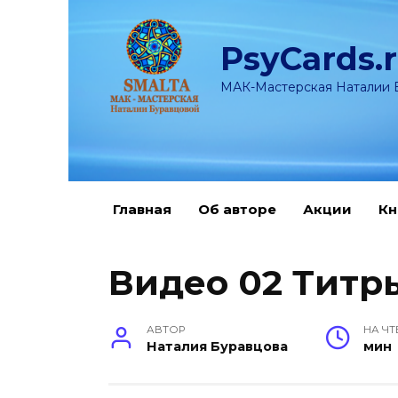
Перейти
к
PsyCards.
содержанию
МАК-Мастерская Наталии 
Главная
Об авторе
Акции
Кн
Видео 02 Титр
АВТОР
НА ЧТ
Наталия Буравцова
мин