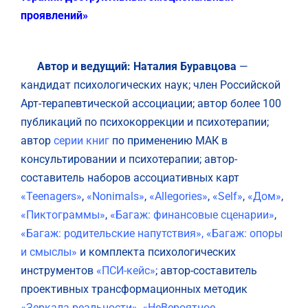
проявлений»
Автор и ведущий: Наталия Буравцова
—
кандидат психологических наук; член Российской
Арт-терапевтической ассоциации; автор более 100
публикаций по психокоррекции и психотерапии;
автор
серии книг
по применению МАК в
консультировании и психотерапии; автор-
составитель наборов ассоциативных карт
«Teenagers»
,
«Nonimals»
,
«Allegories»
,
«Self»
,
«Дом»
,
«Пиктограммы»
,
«Багаж: финансовые сценарии»
,
«Багаж: родительские напутствия»
,
«Багаж: опоры
и смыслы»
и комплекта психологических
инструментов
«ПСИ-кейс»
; автор-составитель
проективных трансформационных методик
«Зеркала реальности»
,
«НеВероятное