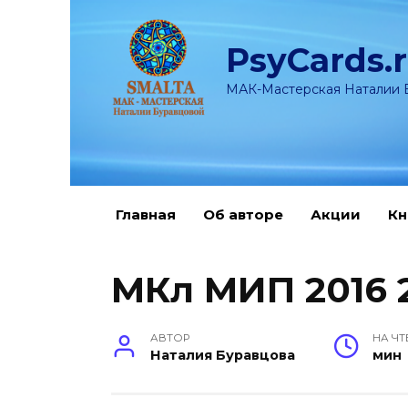
Перейти
к
PsyCards.
содержанию
МАК-Мастерская Наталии 
Главная
Об авторе
Акции
Кн
МКл МИП 2016 
АВТОР
НА ЧТ
Наталия Буравцова
мин