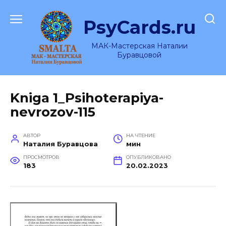
Перейти
к
PsyCards.ru
содержанию
МАК-Мастерская Наталии
Буравцовой
Kniga 1_Psihoterapiya-
nevrozov-115
АВТОР
НА ЧТЕНИЕ
Наталия Буравцова
мин
ПРОСМОТРОВ
ОПУБЛИКОВАНО
183
20.02.2023