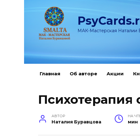
Перейти
к
PsyCards.
содержанию
МАК-Мастерская Наталии 
Главная
Об авторе
Акции
Кн
Психотерапия 
АВТОР
НА ЧТ
Наталия Буравцова
мин