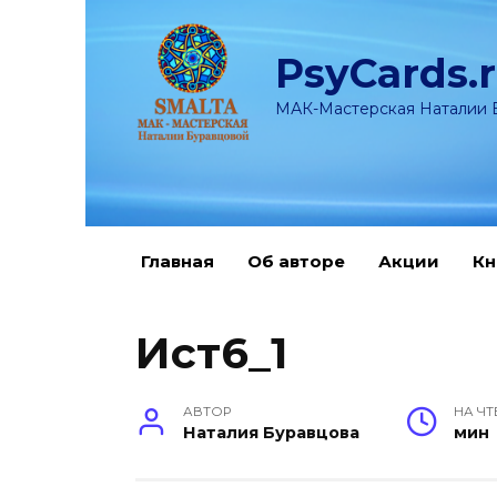
Перейти
к
PsyCards.
содержанию
МАК-Мастерская Наталии 
Главная
Об авторе
Акции
Кн
Ист6_1
АВТОР
НА ЧТ
Наталия Буравцова
мин