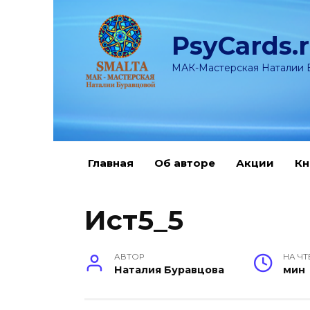
Перейти
к
PsyCards.
содержанию
МАК-Мастерская Наталии 
Главная
Об авторе
Акции
Кн
Ист5_5
АВТОР
НА ЧТ
Наталия Буравцова
мин