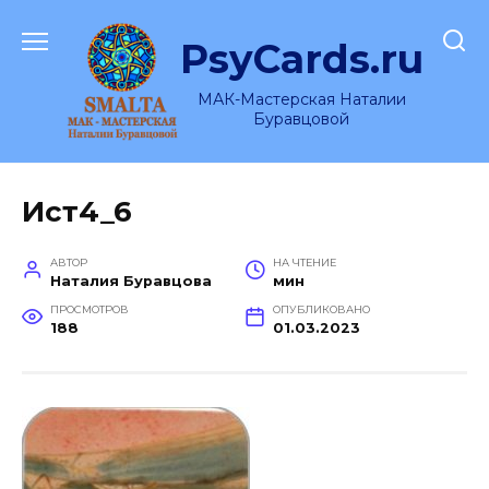
Перейти
к
PsyCards.ru
содержанию
МАК-Мастерская Наталии
Буравцовой
Ист4_6
АВТОР
НА ЧТЕНИЕ
Наталия Буравцова
мин
ПРОСМОТРОВ
ОПУБЛИКОВАНО
188
01.03.2023